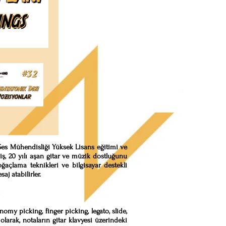
M Ses Mühendisliği Yüksek Lisans eğitimi ve
ş, 20 yılı aşan gitar ve müzik dostluğunu
ğaçlama teknikleri ve bilgisayar destekli
j atabilirler.
nomy picking, finger picking, legato, slide,
olarak, notaların gitar klavyesi üzerindeki